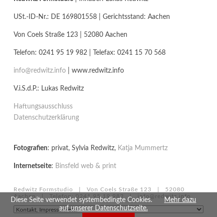
USt.-ID-Nr.: DE 169801558 | Gerichtsstand: Aachen
Von Coels Straße 123 | 52080 Aachen
Telefon: 0241 95 19 982 | Telefax: 0241 15 70 568
info@redwitz.info
| www.redwitz.info
V.i.S.d.P.: Lukas Redwitz
Haftungsausschluss
Datenschutzerklärung
Fotografien
: privat, Sylvia Redwitz,
Katja Mummertz
Internetseite
:
Binsfeld web & print
Redwitz Formstudio | Von Coels Straße 123 | 52080
Aachen | Telefon: 0241 95 19 982 |
info@redwitz.info
Diese Seite verwendet systembedingte Cookies.
Mehr dazu
auf unserer Datenschutzseite.